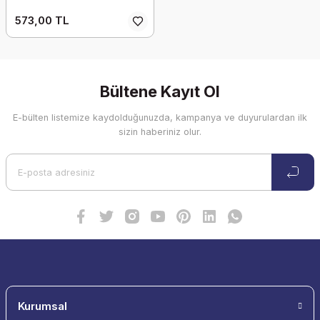
573,00 TL
Bültene Kayıt Ol
E-bülten listemize kaydolduğunuzda, kampanya ve duyurulardan ilk
sizin haberiniz olur.
Kurumsal