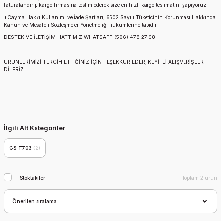
faturalandırıp kargo firmasına teslim ederek size en hızlı kargo teslimatını yapıyoruz.
*Cayma Hakkı Kullanımı ve İade Şartları, 6502 Sayılı Tüketicinin Korunması Hakkında
Kanun ve Mesafeli Sözleşmeler Yönetmeliği hükümlerine tabidir.
DESTEK VE İLETİŞİM HATTIMIZ WHATSAPP (506) 478 27 68
ÜRÜNLERİMİZİ TERCİH ETTİĞİNİZ İÇİN TEŞEKKÜR EDER, KEYİFLİ ALIŞVERİŞLER
DİLERİZ
İlgili Alt Kategoriler
GS-T703
(2)
Stoktakiler
Toplam 2 ürün