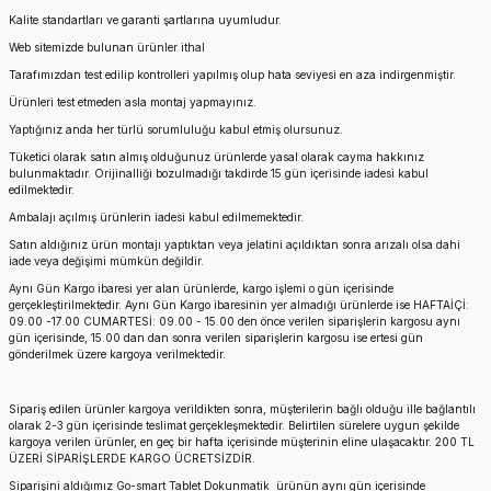
Kalite standartları ve garanti şartlarına uyumludur.
Web sitemizde bulunan ürünler ithal
Tarafımızdan test edilip kontrolleri yapılmış olup hata seviyesi en aza indirgenmiştir.
Ürünleri test etmeden asla montaj yapmayınız.
Yaptığınız anda her türlü sorumluluğu kabul etmiş olursunuz.
Tüketici olarak satın almış olduğunuz ürünlerde yasal olarak cayma hakkınız
bulunmaktadır. Orijinalliği bozulmadığı takdirde 15 gün içerisinde iadesi kabul
edilmektedir.
Ambalajı açılmış ürünlerin iadesi kabul edilmemektedir.
Satın aldığınız ürün montajı yaptıktan veya jelatini açıldıktan sonra arızalı olsa dahi
iade veya değişimi mümkün değildir.
Aynı Gün Kargo ibaresi yer alan ürünlerde, kargo işlemi o gün içerisinde
gerçekleştirilmektedir. Aynı Gün Kargo ibaresinin yer almadığı ürünlerde ise HAFTAİÇİ:
09.00 -17.00 CUMARTESİ: 09.00 - 15.00 den önce verilen siparişlerin kargosu aynı
gün içerisinde, 15.00 dan dan sonra verilen siparişlerin kargosu ise ertesi gün
gönderilmek üzere kargoya verilmektedir.
Sipariş edilen ürünler kargoya verildikten sonra, müşterilerin bağlı olduğu ille bağlantılı
olarak 2-3 gün içerisinde teslimat gerçekleşmektedir. Belirtilen sürelere uygun şekilde
kargoya verilen ürünler, en geç bir hafta içerisinde müşterinin eline ulaşacaktır. 200 TL
ÜZERİ SİPARİŞLERDE KARGO ÜCRETSİZDİR.
Siparişini aldığımız
Go-smart T
ablet Dokunmatik
ürünün aynı gün içerisinde