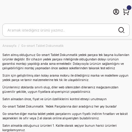
Anasayfa
Go-smart Tablet Dokunmatik
Satın almış olduğunuz
Go-smart T
ablet Dokunmatik
yedek parçası tek başına kullanılan
ürünler değildir. Bir cihazın yedek parçası niteliğinde olduğundan dolayı ürünün
garantisi montajı yapıldığı anda sona ermektedir. Dolayısıyla ürünün sağlamlığını ve
çalışabilirliğini montaj yapmadan önce sadece soketlerinden takarak test ediniz
Sizin için geliştirilmiş olan kolay arama motoru ile dilediğiniz marka ve modellere uygun
yedek parça ve tamir malzemelerine tek tık ile ulaşabilirsiniz.
Ürünlerimiz stoklarda sınırlı olup, diler web sitemizden dilerseniz mağazamızdan
güvenilir şekilde, uygun fiyatlara alışverişinizi yapabilirsiniz.
Satın almadan önce, fiyat ve ürün özelliklerini kontrol etmeyi unutmayın
Go-smart T
ablet Dokunmatik
Yedek Parçalarına dair aradığınız her şey burada!
Go-smartve diğer marka tablet yedek parçalarını uygun fiyatlı indirim fırsatları ve taksit
seçenekleri ile sıfır veya 2.el olarak online alışverişten bulabilirsiniz.
Satın almakta olduğunuz ürünleri 1. Kalite olarak seçiyor bunun harici ürünleri
kargolamıyoruz.