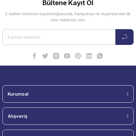
Bültene Kayıt Ol
E-bülten listemize kaydolduğunuzda, kampanya ve duyurulardan ilk
sizin haberiniz olur.
Kurumsal
Alışveriş