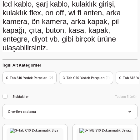
lcd kablo, şarj kablo, kulaklık girişi,
kulaklık flex, on off, wi fi anten, arka
kamera, ön kamera, arka kapak, pil
kapağı, çıta, buton, kasa, kapak,
entegre, diyot vb. gibi birçok ürüne
ulaşabilirsiniz.
İlgili Alt Kategoriler
G-Tab S10 Yedek Parçaları
(2)
G-Tab C10 Yedek Parçaları
(1)
G-Tab S12 Ye
Stoktakiler
Toplam 5 ürün