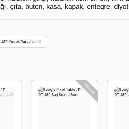
ğı, çıta, buton, kasa, kapak, entegre, diyot 
TU8P Yedek Parçaları
(3)
Tükendi