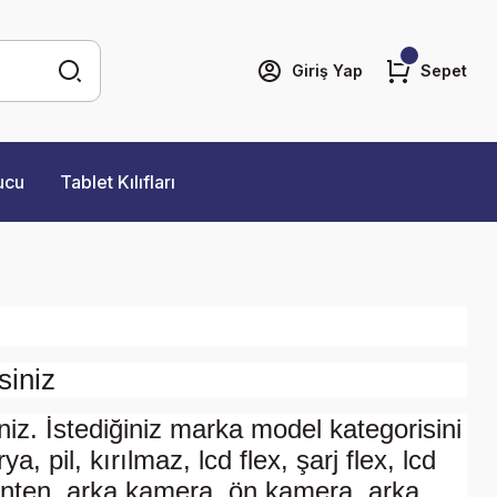
Giriş Yap
Sepet
ucu
Tablet Kılıfları
siniz
niz. İstediğiniz marka model kategorisini
, pil, kırılmaz, lcd flex, şarj flex, lcd
 fi anten, arka kamera, ön kamera, arka