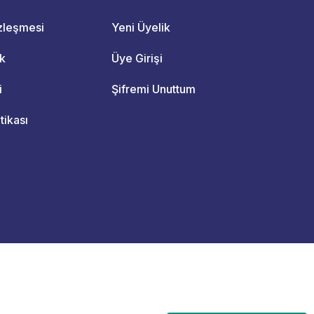
özleşmesi
Yeni Üyelik
ik
Üye Girişi
i
Şifremi Unuttum
itikası