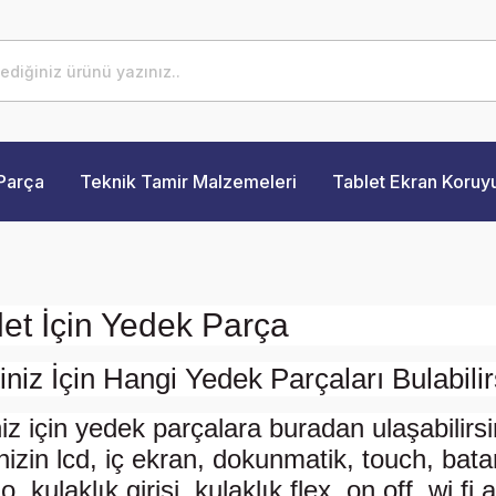
Parça
Teknik Tamir Malzemeleri
Tablet Ekran Koruy
et İçin Yedek Parça
niz İçin Hangi Yedek Parçaları Bulabilir
iz için yedek parçalara buradan ulaşabilirsi
izin lcd, iç ekran, dokunmatik, touch, batarya
lo, kulaklık girişi, kulaklık flex, on off, wi