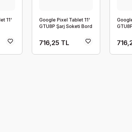
et 11'
Google Pixel Tablet 11'
Google
n
GTU8P Şarj Soketi Bord
GTU8P
m
Film
716,25 TL
716,