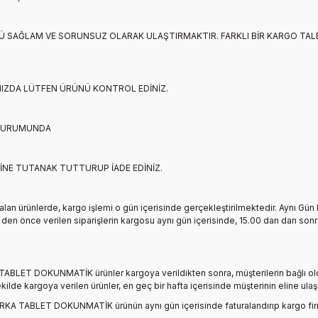
Ü SAĞLAM VE SORUNSUZ OLARAK ULAŞTIRMAKTIR. FARKLI BİR KARGO TALEB
NIZDA LÜTFEN ÜRÜNÜ KONTROL EDİNİZ.
DURUMUNDA
İNE TUTANAK TUTTURUP İADE EDİNİZ.
alan ürünlerde, kargo işlemi o gün içerisinde gerçekleştirilmektedir. Aynı Gü
en önce verilen siparişlerin kargosu aynı gün içerisinde, 15.00 dan dan sonr
 TABLET DOKUNMATİK
ürünler kargoya verildikten sonra, müşterilerin bağlı ol
şekilde kargoya verilen ürünler, en geç bir hafta içerisinde müşterinin elin
RKA TABLET DOKUNMATİK
ürünün aynı gün içerisinde faturalandırıp kargo fi