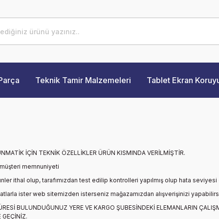
Parça
Teknik Tamir Malzemeleri
Tablet Ekran Koruy
UNMATİK
İÇİN TEKNİK ÖZELLİKLER ÜRÜN KISMINDA VERİLMİŞTİR.
 müşteri memnuniyeti
er ithal olup, tarafımızdan test edilip kontrolleri yapılmış olup hata seviyesi
yatlarla ister web sitemizden isterseniz mağazamızdan alışverişinizi yapabilirs
ÜRESİ BULUNDUĞUNUZ YERE VE KARGO ŞUBESİNDEKİ ELEMANLARIN ÇALIŞ
 GEÇİNİZ.