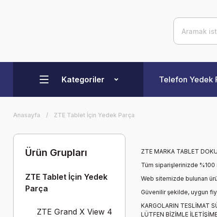
Kategoriler
Telefon Yedek 
Anasayfa
ZTE Tablet İçin Yedek Parça
Ürün Grupları
ZTE MARKA TABLET DOK
Tüm siparişlerinizde %100
ZTE Tablet İçin Yedek
Web sitemizde bulunan ürünl
Parça
Güvenilir şekilde, uygun fi
KARGOLARIN TESLİMAT S
ZTE Grand X View 4
LÜTFEN BİZİMLE İLETİŞİME