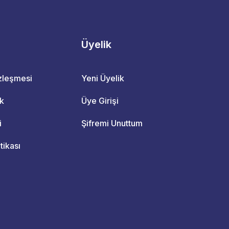
Üyelik
özleşmesi
Yeni Üyelik
ik
Üye Girişi
i
Şifremi Unuttum
itikası