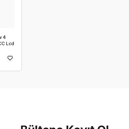
w 4
CC Lcd
k