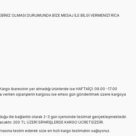
İNİZ OLMASI DURUMUNDA BİZE MESAJ İLE BİLGİ VERMENİZİ RİCA
n Kargo ibaresinin yer almadığı ürünlerde ise HAFTAİÇİ: 09.00 -17.00
a verilen siparişlerin kargosu ise ertesi gün gönderilmek üzere kargoya
duğu ille bağlantılı olarak 2-3 gün içerisinde teslimat gerçekleşmektedir.
e ulaşacaktır. 200 TL ÜZERİ SİPARİŞLERDE KARGO ÜCRETSİZDİR.
rmasına teslim ederek size en hızlı kargo teslimatını sağlıyoruz.