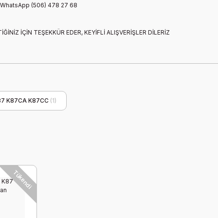
z WhatsApp (506) 478 27 68
ĞİNİZ İÇİN TEŞEKKÜR EDER, KEYİFLİ ALIŞVERİŞLER DİLERİZ
K87 K87CA K87CC
(1)
Tükendi