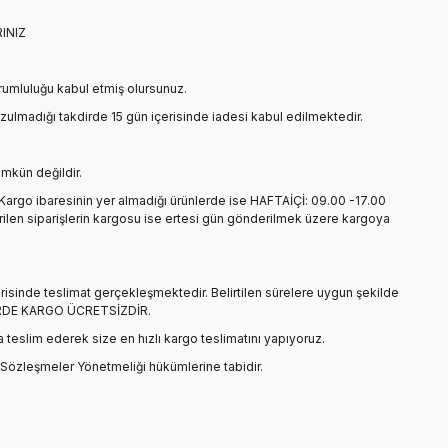
INIZ
rumluluğu kabul etmiş olursunuz.
ozulmadığı takdirde 15 gün içerisinde iadesi kabul edilmektedir.
ümkün değildir.
n Kargo ibaresinin yer almadığı ürünlerde ise HAFTAİÇİ: 09.00 -17.00
rilen siparişlerin kargosu ise ertesi gün gönderilmek üzere kargoya
içerisinde teslimat gerçekleşmektedir. Belirtilen sürelere uygun şekilde
İŞLERDE KARGO ÜCRETSİZDİR.
a teslim ederek size en hızlı kargo teslimatını yapıyoruz.
 Sözleşmeler Yönetmeliği hükümlerine tabidir.