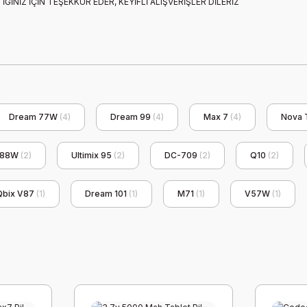
ĞİNİZ İÇİN TEŞEKKÜR EDER, KEYİFLİ ALIŞVERİŞLER DİLERİZ
Dream 77W
(4)
Dream 99
(4)
Max 7
(4)
Nova 
V88W
(2)
Ultimix 95
(2)
DC-709
(2)
Q10
(2)
Qbix V87
(1)
Dream 101
(1)
M71
(1)
V57W
(1)