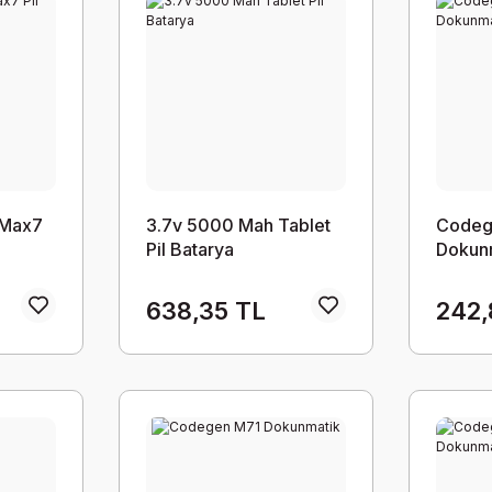
 Max7
3.7v 5000 Mah Tablet
Codeg
Pil Batarya
Dokun
638,35 TL
242,