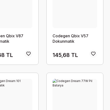
en Qbix V87
Codegen Qbix V57
matik
Dokunmatik
68 TL
145,68 TL