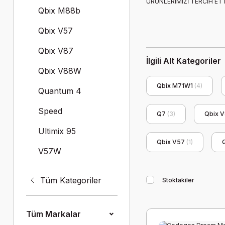
ÜRÜNLERİMİZİ TERCİH ETTİ
Qbix M88b
Qbix V57
Qbix V87
İlgili Alt Kategoriler
Qbix V88W
Qbix M71W1
(4)
Quantum 4
Speed
Q7
(3)
Qbix 
Ultimix 95
Qbix V57
(1)
V57W
Tüm Kategoriler
Stoktakiler
Tüm Markalar