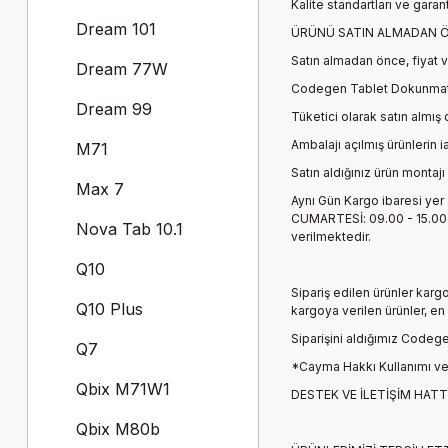
Kalite standartları ve garan
Dream 101
ÜRÜNÜ SATIN ALMADAN Ö
Satın almadan önce, fiyat v
Dream 77W
Codegen Tablet Dokunmat
Dream 99
Tüketici olarak satın almış
Ambalajı açılmış ürünlerin 
M71
Satın aldığınız ürün montajı
Max 7
Aynı Gün Kargo ibaresi yer 
CUMARTESİ: 09.00 - 15.00 d
Nova Tab 10.1
verilmektedir.
Q10
Sipariş edilen ürünler karg
Q10 Plus
kargoya verilen ürünler, e
Siparişini aldığımız
Codege
Q7
*Cayma Hakkı Kullanımı ve 
Qbix M71W1
DESTEK VE İLETİŞİM HATT
Qbix M80b