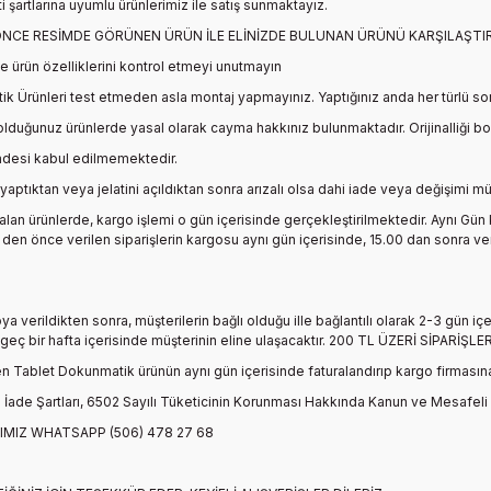
ti şartlarına uyumlu ürünlerimiz ile satış sunmaktayız.
NCE RESİMDE GÖRÜNEN ÜRÜN İLE ELİNİZDE BULUNAN ÜRÜNÜ KARŞILAŞTIR
e ürün özelliklerini kontrol etmeyi unutmayın
ik
Ürünleri test etmeden asla montaj yapmayınız. Yaptığınız anda her türlü so
 olduğunuz ürünlerde yasal olarak cayma hakkınız bulunmaktadır. Orijinalliği b
iadesi kabul edilmemektedir.
 yaptıktan veya jelatini açıldıktan sonra arızalı olsa dahi iade veya değişimi m
alan ürünlerde, kargo işlemi o gün içerisinde gerçekleştirilmektedir. Aynı Gü
en önce verilen siparişlerin kargosu aynı gün içerisinde, 15.00 dan sonra ve
oya verildikten sonra, müşterilerin bağlı olduğu ille bağlantılı olarak 2-3 gün 
n geç bir hafta içerisinde müşterinin eline ulaşacaktır. 200 TL ÜZERİ SİPAR
n Tablet Dokunmatik
ürünün aynı gün içerisinde faturalandırıp kargo firmasın
İade Şartları, 6502 Sayılı Tüketicinin Korunması Hakkında Kanun ve Mesafeli
IMIZ WHATSAPP (506) 478 27 68