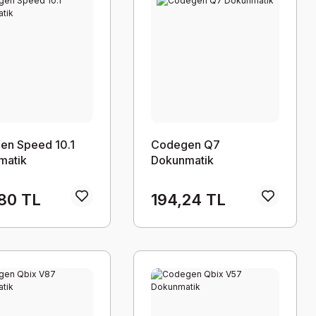
en Speed 10.1
Codegen Q7
matik
Dokunmatik
80 TL
194,24 TL