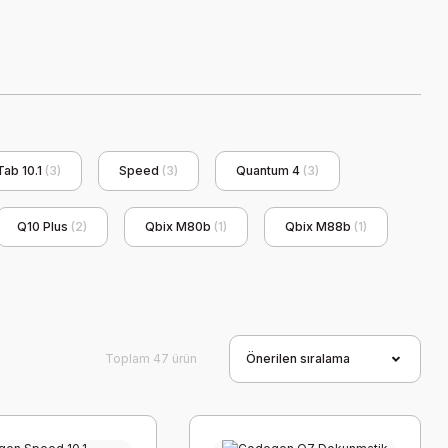
Tab 10.1
(3)
Speed
(3)
Quantum 4
(3)
Q10 Plus
(2)
Qbix M80b
(1)
Qbix M88b
(1)
Toplam 47 ürün