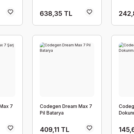
638,35 TL
242,
Max 7
Codegen Dream Max 7
Codeg
Pil Batarya
Dokun
409,11 TL
145,