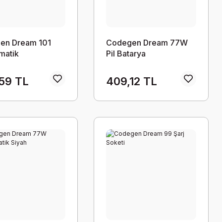
en Dream 101
Codegen Dream 77W
matik
Pil Batarya
59 TL
409,12 TL