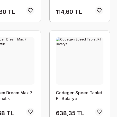
80 TL
114,60 TL
en Dream Max 7
Codegen Speed Tablet
matik
Pil Batarya
68 TL
638,35 TL