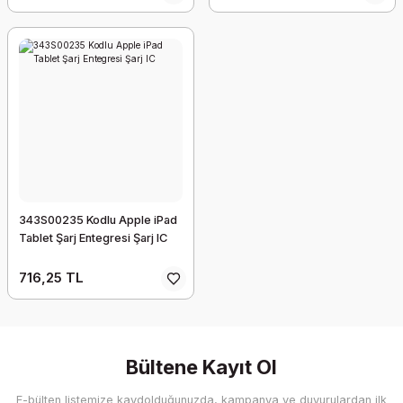
343S00235 Kodlu Apple iPad
Tablet Şarj Entegresi Şarj IC
716,25 TL
Bültene Kayıt Ol
E-bülten listemize kaydolduğunuzda, kampanya ve duyurulardan ilk