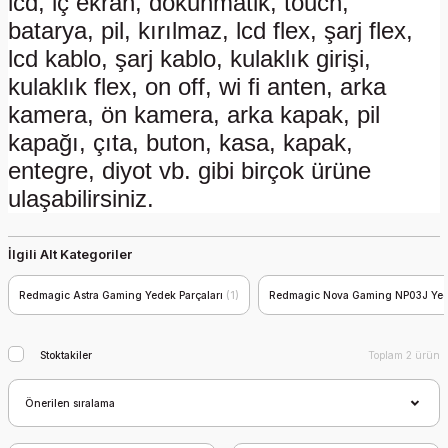
lcd, iç ekran, dokunmatik, touch,
batarya, pil, kırılmaz, lcd flex, şarj flex,
lcd kablo, şarj kablo, kulaklık girişi,
kulaklık flex, on off, wi fi anten, arka
kamera, ön kamera, arka kapak, pil
kapağı, çıta, buton, kasa, kapak,
entegre, diyot vb. gibi birçok ürüne
ulaşabilirsiniz.
İlgili Alt Kategoriler
Redmagic Astra Gaming Yedek Parçaları
(1)
Redmagic Nova Gaming NP03J Yed
Stoktakiler
Toplam 2 ürün