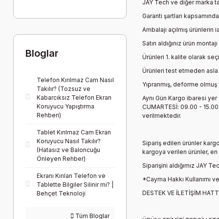
JAY Tech ve diğer marka tabl
Garanti şartları kapsamında
Ambalajı açılmış ürünlerin 
Satın aldığınız ürün montajı
Bloglar
Ürünleri 1. kalite olarak se
Ürünleri test etmeden asla
Telefon Kırılmaz Cam Nasıl
Yıpranmış, deforme olmuş v
Takılır? (Tozsuz ve
Kabarcıksız Telefon Ekran
Aynı Gün Kargo ibaresi yer 
Koruyucu Yapıştırma
CUMARTESİ: 09.00 - 15.00 d
Rehberi)
verilmektedir.
Tablet Kırılmaz Cam Ekran
Koruyucu Nasıl Takılır?
Sipariş edilen ürünler karg
(Hatasız ve Baloncuğu
kargoya verilen ürünler, e
Önleyen Rehber)
Siparişini aldığımız
JAY Tec
Ekranı Kırılan Telefon ve
*Cayma Hakkı Kullanımı ve 
Tablette Bilgiler Silinir mi? |
DESTEK VE İLETİŞİM HATT
Behçet Teknoloji
Tüm Bloglar