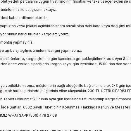
et yedek parçalarını uygun fiyatlı indirim fırsatları ve taksit seçenekleri ile sıf
 ürünlerimiz ile satış sunmaktayız.
iadesi kabul edilmemektedir.
 yaptıktan veya jelatini açıldıktan sonra arızalı olsa dahi iade veya değişimi m
çiyor bunun harici ürünleri kargolamıyoruz.
 montaj yapmayınız.
e ambalajı açılmış ürünlerin satışını yapmıyoruz.
alan ürünlerde, kargo işlemi o gün içerisinde gerçekleştirilmektedir. Aynı Gü
en önce verilen siparişlerin kargosu aynı gün içerisinde, 15.00 dan dan sonr
oya verildikten sonra, müşterilerin bağlı olduğu ille bağlantılı olarak 2-3 gün 
n geç bir hafta içerisinde müşterinin eline ulaşacaktır. 200 TL ÜZERİ SİPAR
h Tablet Dokunmatik
ürünün aynı gün içerisinde faturalandırıp kargo firmasına
İade Şartları, 6502 Sayılı Tüketicinin Korunması Hakkında Kanun ve Mesafeli
IMIZ WHATSAPP (506) 478 27 68