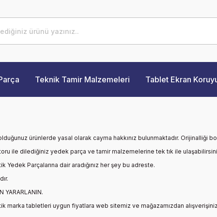
Parça
Teknik Tamir Malzemeleri
Tablet Ekran Koruy
 olduğunuz ürünlerde yasal olarak cayma hakkınız bulunmaktadır. Orijinalliği b
oru ile dilediğiniz yedek parça ve tamir malzemelerine tek tık ile ulaşabilirsin
ik
Yedek Parçalarına dair aradığınız her şey bu adreste.
dır.
AN YARARLANIN.
ik
marka tabletleri uygun fiyatlara web sitemiz ve mağazamızdan alışverişinizi