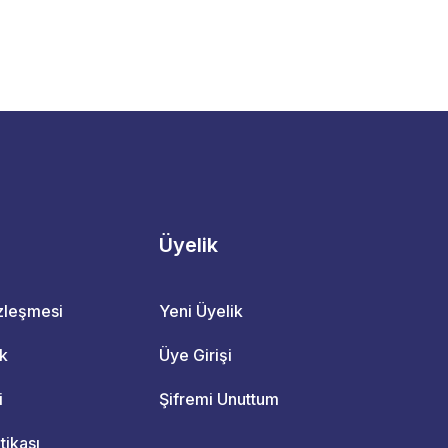
Üyelik
özleşmesi
Yeni Üyelik
ik
Üye Girişi
i
Şifremi Unuttum
itikası