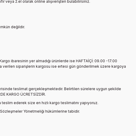
ır veya 2.el olarak online alışverişten bulabilirsiniz.
ümkün değildir.
n Kargo ibaresinin yer almadığı ürünlerde ise HAFTAİÇİ: 09.00 -17.00
a verilen siparişlerin kargosu ise ertesi gün gönderilmek üzere kargoya
içerisinde teslimat gerçekleşmektedir. Belirtilen sürelere uygun şekilde
İŞLERDE KARGO ÜCRETSİZDİR.
 teslim ederek size en hızlı kargo teslimatını yapıyoruz.
 Sözleşmeler Yönetmeliği hükümlerine tabidir.