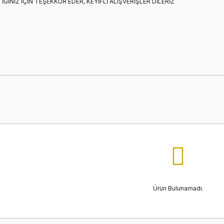
ĞİNİZ İÇİN TEŞEKKÜR EDER, KEYİFLİ ALIŞVERİŞLER DİLERİZ
Ürün Bulunamadı.