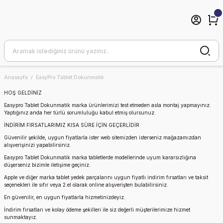
Anasayfa
EasyPro Tablet Dokunmatik
HOŞ GELDİNİZ
Easypro Tablet Dokunmatik
marka ürünlerimizi test etmeden asla montaj yapmayınız.
Yaptığınız anda her türlü sorumluluğu kabul etmiş olursunuz.
İNDİRİM FIRSATLARIMIZ KISA SÜRE İÇİN GEÇERLİDİR
Güvenilir şekilde, uygun fiyatlarla ister web sitemizden isterseniz mağazamızdan
alışverişinizi yapabilirsiniz.
Easypro Tablet Dokunmatik
marka tabletlerde modellerinde uyum kararsızlığına
düşerseniz bizimle iletişime geçiniz.
Apple ve diğer marka tablet yedek parçalarını uygun fiyatlı indirim fırsatları ve taksit
seçenekleri ile sıfır veya 2.el olarak online alışverişten bulabilirsiniz.
En güvenilir, en uygun fiyatlarla hizmetinizdeyiz.
İndirim fırsatları ve kolay ödeme şekilleri ile siz değerli müşterilerimize hizmet
sunmaktayız.