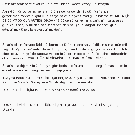
Satın almadan önce, fiyat ve ürün özelliklerini kontrol etmeyi unutmayın
Aynı Gün Kargo ibaresi yer alan ürünlerde, kargo işlemi o gün içerisinde
gerçekleştirilmektedir. Aynı Gün Kargo ibaresinin yer almadığı ürünlerde ise HAFTAİÇİ:
09.00 -17.00 CUMARTESİ: 09.00 - 15.00 den önce verilen siparişlerin kargosu aynı
gün içerisinde, 15.00 dan dan sonra verilen siparişlerin kargosu ise ertesi gün
gönderilmek üzere kargoya verilmektedir.
Sipariş edilen
Easypro Tablet Dokunmatik
ürünler kargoya verildikten sonra, müşterilerin
bağlı olduğu ille bağlantılı olarak 2-3 gün içerisinde teslimat gerçekleşmektedir. Belirtilen
sürelere uygun şekilde kargoya verilen ürünler, en geç bir hafta içerisinde müşterinin
eline ulaşacaktır. 200 TL ÜZERİ SİPARİŞLERDE KARGO ÜCRETSİZDİR.
Siparişini aldığımız ürünün aynı gün içerisinde faturalandırıp kargo firmasına teslim
ederek size en hızlı kargo teslimatını yapıyoruz.
*Cayma Hakkı Kullanımı ve İade Şartları, 6502 Sayılı Tüketicinin Korunması Hakkında
Kanun ve Mesafeli Sözleşmeler Yönetmeliği hükümlerine tabidir.
DESTEK VE İLETİŞİM HATTIMIZ WHATSAPP (506) 478 27 68
ÜRÜNLERİMİZİ TERCİH ETTİĞİNİZ İÇİN TEŞEKKÜR EDER, KEYİFLİ ALIŞVERİŞLER
DİLERİZ