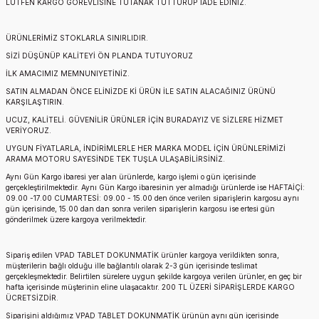
LÜTFEN KARGO GÖREVLİSİNE TUTANAK TUTTURUP İADE EDİNİZ.
ÜRÜNLERİMİZ STOKLARLA SINIRLIDIR.
SİZİ DÜŞÜNÜP KALİTEYİ ÖN PLANDA TUTUYORUZ
İLK AMACIMIZ MEMNUNIYETİNİZ.
SATIN ALMADAN ÖNCE ELİNİZDE Kİ ÜRÜN İLE SATIN ALACAĞINIZ ÜRÜNÜ
KARŞILAŞTIRIN.
UCUZ, KALİTELİ. GÜVENİLİR ÜRÜNLER İÇİN BURADAYIZ VE SİZLERE HİZMET
VERİYORUZ.
UYGUN FİYATLARLA, İNDİRİMLERLE HER MARKA MODEL İÇİN ÜRÜNLERİMİZİ
ARAMA MOTORU SAYESİNDE TEK TUŞLA ULAŞABİLİRSİNİZ.
Aynı Gün Kargo ibaresi yer alan ürünlerde, kargo işlemi o gün içerisinde
gerçekleştirilmektedir. Aynı Gün Kargo ibaresinin yer almadığı ürünlerde ise HAFTAİÇİ:
09.00 -17.00 CUMARTESİ: 09.00 - 15.00 den önce verilen siparişlerin kargosu aynı
gün içerisinde, 15.00 dan dan sonra verilen siparişlerin kargosu ise ertesi gün
gönderilmek üzere kargoya verilmektedir.
Sipariş edilen
VPAD TABLET DOKUNMATİK
ürünler kargoya verildikten sonra,
müşterilerin bağlı olduğu ille bağlantılı olarak 2-3 gün içerisinde teslimat
gerçekleşmektedir. Belirtilen sürelere uygun şekilde kargoya verilen ürünler, en geç bir
hafta içerisinde müşterinin eline ulaşacaktır. 200 TL ÜZERİ SİPARİŞLERDE KARGO
ÜCRETSİZDİR.
Siparişini aldığımız
VPAD TABLET DOKUNMATİK
ürünün aynı gün içerisinde