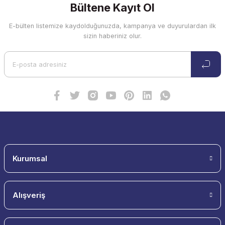
Bültene Kayıt Ol
E-bülten listemize kaydolduğunuzda, kampanya ve duyurulardan ilk
sizin haberiniz olur.
Kurumsal
Alışveriş