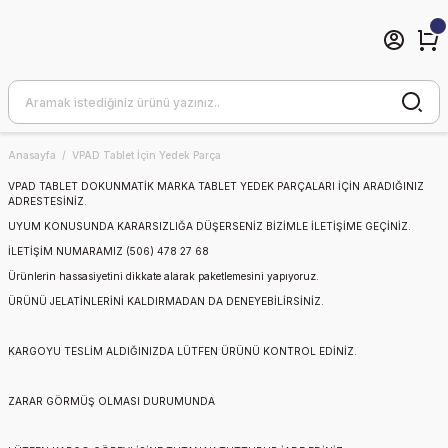
Anasayfa
VPAD Tablet İçin Yedek Parça
VPAD TABLET DOKUNMATİK
MARKA TABLET YEDEK PARÇALARI İÇİN ARADIĞINIZ
ADRESTESİNİZ.
UYUM KONUSUNDA KARARSIZLIĞA DÜŞERSENİZ BİZİMLE İLETİŞİME GEÇİNİZ.
İLETİŞİM NUMARAMIZ (506) 478 27 68
Ürünlerin hassasiyetini dikkate alarak paketlemesini yapıyoruz.
ÜRÜNÜ JELATİNLERİNİ KALDIRMADAN DA DENEYEBİLİRSİNİZ.
KARGOYU TESLİM ALDIĞINIZDA LÜTFEN ÜRÜNÜ KONTROL EDİNİZ.
ZARAR GÖRMÜŞ OLMASI DURUMUNDA