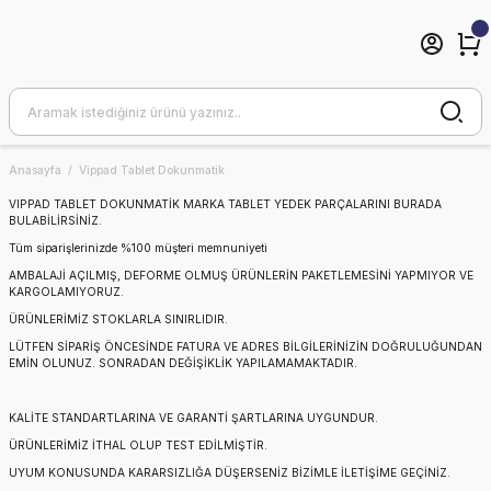
Anasayfa
Vippad Tablet Dokunmatik
VIPPAD TABLET DOKUNMATİK
MARKA TABLET YEDEK PARÇALARINI BURADA
BULABİLİRSİNİZ.
Tüm siparişlerinizde %100 müşteri memnuniyeti
AMBALAJİ AÇILMIŞ, DEFORME OLMUŞ ÜRÜNLERİN PAKETLEMESİNİ YAPMIYOR VE
KARGOLAMIYORUZ.
ÜRÜNLERİMİZ STOKLARLA SINIRLIDIR.
LÜTFEN SİPARİŞ ÖNCESİNDE FATURA VE ADRES BİLGİLERİNİZİN DOĞRULUĞUNDAN
EMİN OLUNUZ. SONRADAN DEĞİŞİKLİK YAPILAMAMAKTADIR.
KALİTE STANDARTLARINA VE GARANTİ ŞARTLARINA UYGUNDUR.
ÜRÜNLERİMİZ İTHAL OLUP TEST EDİLMİŞTİR.
UYUM KONUSUNDA KARARSIZLIĞA DÜŞERSENİZ BİZİMLE İLETİŞİME GEÇİNİZ.