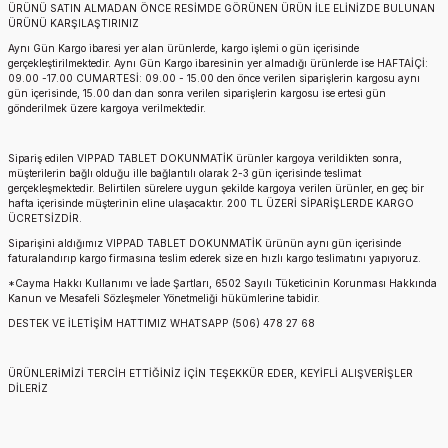
ÜRÜNÜ SATIN ALMADAN ÖNCE RESİMDE GÖRÜNEN ÜRÜN İLE ELİNİZDE BULUNAN
ÜRÜNÜ KARŞILAŞTIRINIZ
Aynı Gün Kargo ibaresi yer alan ürünlerde, kargo işlemi o gün içerisinde
gerçekleştirilmektedir. Aynı Gün Kargo ibaresinin yer almadığı ürünlerde ise HAFTAİÇİ:
09.00 -17.00 CUMARTESİ: 09.00 - 15.00 den önce verilen siparişlerin kargosu aynı
gün içerisinde, 15.00 dan dan sonra verilen siparişlerin kargosu ise ertesi gün
gönderilmek üzere kargoya verilmektedir.
Sipariş edilen
VIPPAD TABLET DOKUNMATİK
ürünler kargoya verildikten sonra,
müşterilerin bağlı olduğu ille bağlantılı olarak 2-3 gün içerisinde teslimat
gerçekleşmektedir. Belirtilen sürelere uygun şekilde kargoya verilen ürünler, en geç bir
hafta içerisinde müşterinin eline ulaşacaktır. 200 TL ÜZERİ SİPARİŞLERDE KARGO
ÜCRETSİZDİR.
Siparişini aldığımız
VIPPAD TABLET DOKUNMATİK
ürünün aynı gün içerisinde
faturalandırıp kargo firmasına teslim ederek size en hızlı kargo teslimatını yapıyoruz.
*Cayma Hakkı Kullanımı ve İade Şartları, 6502 Sayılı Tüketicinin Korunması Hakkında
Kanun ve Mesafeli Sözleşmeler Yönetmeliği hükümlerine tabidir.
DESTEK VE İLETİŞİM HATTIMIZ WHATSAPP (506) 478 27 68
ÜRÜNLERİMİZİ TERCİH ETTİĞİNİZ İÇİN TEŞEKKÜR EDER, KEYİFLİ ALIŞVERİŞLER
DİLERİZ