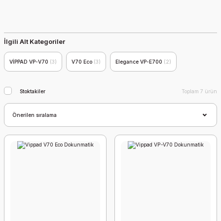
İlgili Alt Kategoriler
VİPPAD VP-V70
(3)
V70 Eco
(3)
Elegance VP-E700
(2)
Stoktakiler
Toplam 7 ürün