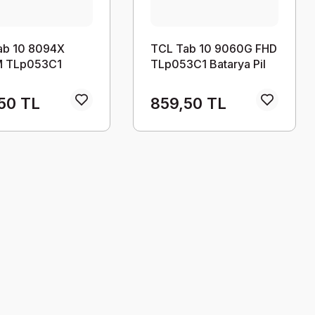
ab 10 8094X
TCL Tab 10 9060G FHD
 TLp053C1
TLp053C1 Batarya Pil
a Pil
50 TL
859,50 TL