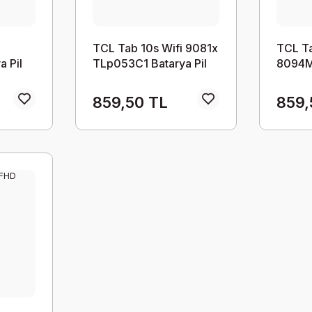
TCL Tab 10s Wifi 9081x
TCL T
 Pil
TLp053C1 Batarya Pil
8094M
Batary
859,50 TL
859,