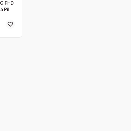
0G FHD
 Pil