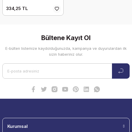
334,25 TL
Bültene Kayıt Ol
E-bülten listemize kaydolduğunuzda, kampanya ve duyurulardan ilk
sizin haberiniz olur.
Kurumsal