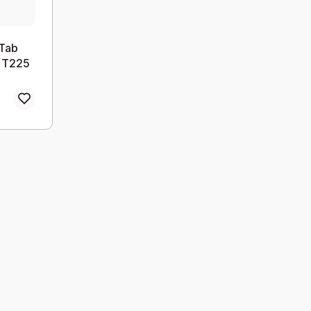
 Tab
 T225
il