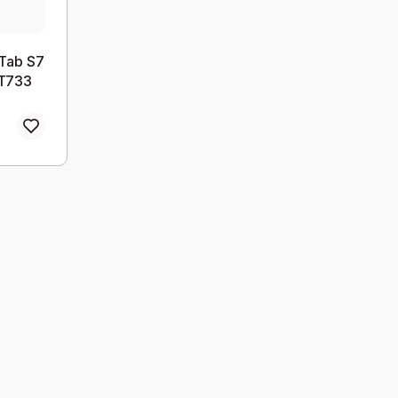
Tab S7
T733
37 On