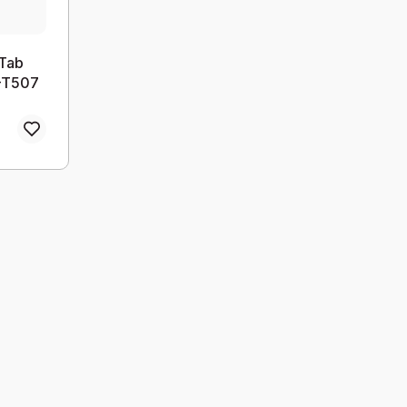
 Tab
-T507
Board