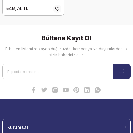
546,74 TL
Bültene Kayıt Ol
E-bülten listemize kaydolduğunuzda, kampanya ve duyurulardan ilk
sizin haberiniz olur.
Kurumsal