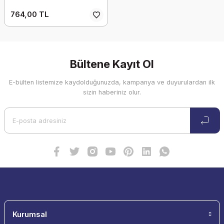
764,00 TL
Bültene Kayıt Ol
E-bülten listemize kaydolduğunuzda, kampanya ve duyurulardan ilk
sizin haberiniz olur.
Kurumsal