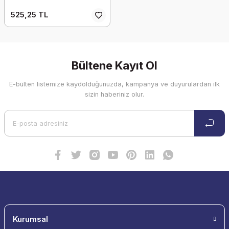
525,25 TL
Bültene Kayıt Ol
E-bülten listemize kaydolduğunuzda, kampanya ve duyurulardan ilk
sizin haberiniz olur.
Kurumsal