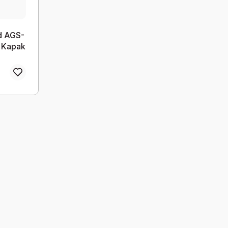
d AGS-
 Kapak
ması 2.