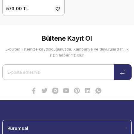
573,00 TL
Bültene Kayıt Ol
E-bülten listemize kaydolduğunuzda, kampanya ve duyurulardan ilk
sizin haberiniz olur.
Kurumsal