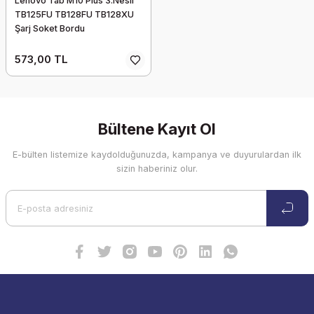
Lenovo Tab M10 Plus 3.Nesil
TB125FU TB128FU TB128XU
Şarj Soket Bordu
573,00 TL
Bültene Kayıt Ol
E-bülten listemize kaydolduğunuzda, kampanya ve duyurulardan ilk
sizin haberiniz olur.