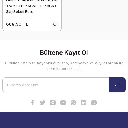
Lenovo Tab K10 TB-X6C6 TB-
X6C6F TB-X6C6L TB-X6C6X
Şarj Soketi Bord
668,50 TL
Bültene Kayıt Ol
E-bülten listemize kaydolduğunuzda, kampanya ve duyurulardan ilk
sizin haberiniz olur.