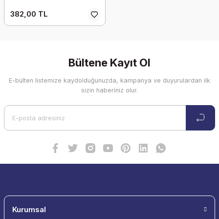
382,00 TL
Bültene Kayıt Ol
E-bülten listemize kaydolduğunuzda, kampanya ve duyurulardan ilk
sizin haberiniz olur.
Kurumsal