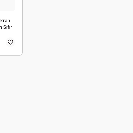
Ekran
 Sıfır