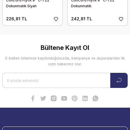
Concord Flyfix 9'' C-722
Concord Flyfix 9'' C-722
Dokunmatik Siyah
Dokunmatik
226,81 TL
242,81 TL
Bültene Kayıt Ol
E-bülten listemize kaydolduğunuzda, kampanya ve duyurulardan ilk
sizin haberiniz olur.