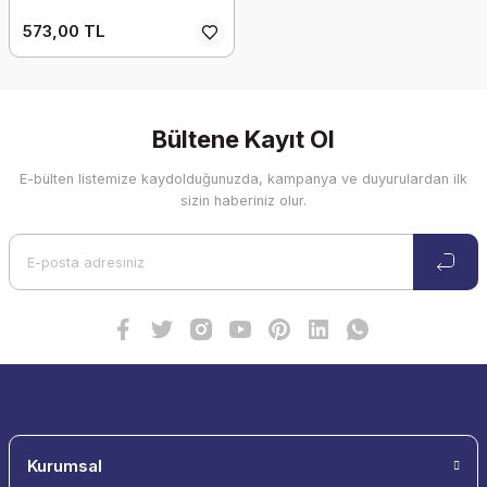
573,00 TL
Bültene Kayıt Ol
E-bülten listemize kaydolduğunuzda, kampanya ve duyurulardan ilk
sizin haberiniz olur.
Kurumsal