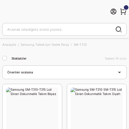
Anasayfa
Samsung Tablet İçin Yedek Parça
SM-T315
Stoktakiler
Toplam 16 ürün