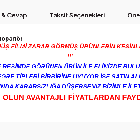
 & Cevap
Taksit Seçenekleri
Öner
Hoparlör
ÜŞ FİLMİ ZARAR GÖRMÜŞ ÜRÜNLERİN KESİNLİ
!!!
RESİMDE GÖRÜNEN ÜRÜN İLE ELİNİZDE BULU
RE TİPLERİ BİRBİRİNE UYUYOR İSE SATIN ALM
DA KARARSIZLIĞA DÜŞERSENİZ BİZİMLE İLETİ
Z OLUN AVANTAJLI FİYATLARDAN FAY
onularda yetersiz gördüğünüz noktaları öneri formunu kullanarak tarafımız