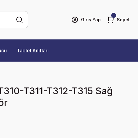
Giriş Yap
Sepet
ucu
Tablet Kılıfları
310-T311-T312-T315 Sağ
ör