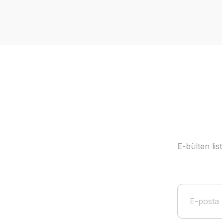
Görüş ve önerileriniz için teşekkür ederiz.
Ürün resmi kalitesiz, bozuk veya görüntülenemiyor.
Ürün açıklamasında eksik bilgiler bulunuyor.
Ürün bilgilerinde hatalar bulunuyor.
Ürün fiyatı diğer sitelerden daha pahalı.
Bu ürüne benzer farklı alternatifler olmalı.
E-bülten li