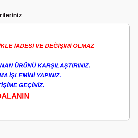
ileriniz
KLE İADESİ VE DEĞİŞİMİ OLMAZ
NAN ÜRÜNÜ KARŞILAŞTIRINIZ.
A İŞLEMİNİ YAPINIZ.
ŞİME GEÇİNİZ.
DALANIN
a iletebilirsiniz.