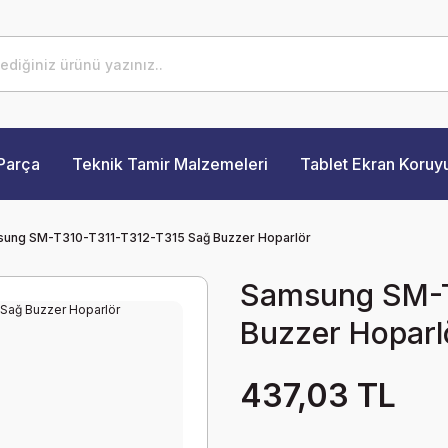
Parça
Teknik Tamir Malzemeleri
Tablet Ekran Koruy
ung SM-T310-T311-T312-T315 Sağ Buzzer Hoparlör
Samsung SM-T
Buzzer Hoparl
437,03 TL