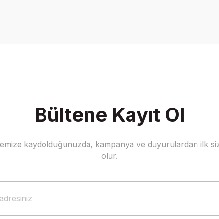
Ürün hakkında henüz soru sorulmamış.
Bu ürüne ilk yorumu siz yapın!
Yorum Yaz
Soru Sor
Bültene Kayıt Ol
stemize kaydolduğunuzda, kampanya ve duyurulardan ilk siz
Gönder
olur.