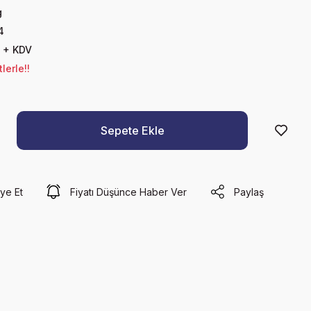
g
4
 + KDV
lerle!!
Sepete Ekle
ye Et
Fiyatı Düşünce Haber Ver
Paylaş