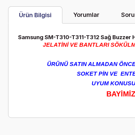
Yorumlar
Soru
Ürün Bilgisi
Samsung SM-T310-T311-T312 Sağ Buzzer 
JELATİNİ VE BANTLARI SÖKÜLM
ÜRÜNÜ SATIN ALMADAN ÖNCE 
SOKET PİN VE ENTEG
UYUM KONUSUN
BAYİMİ
Bu ürünün fiyat bilgisi, resim, ürün açıklamalarında ve diğer k