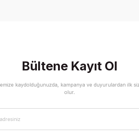
Yorum Yaz
Soru Sor
Bültene Kayıt Ol
stemize kaydolduğunuzda, kampanya ve duyurulardan ilk siz
Gönder
olur.