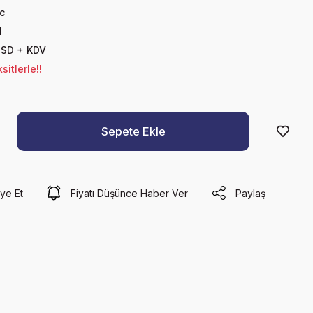
c
1
USD + KDV
itlerle!!
Sepete Ekle
ye Et
Fiyatı Düşünce Haber Ver
Paylaş