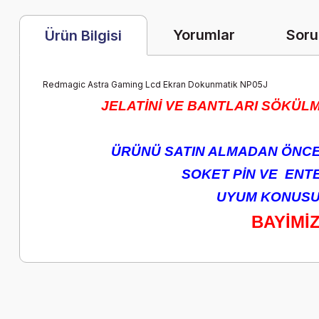
Yorumlar
Soru
Ürün Bilgisi
Redmagic Astra Gaming Lcd Ekran Dokunmatik NP05J
JELATİNİ VE BANTLARI SÖKÜLM
ÜRÜNÜ SATIN ALMADAN ÖNCE 
SOKET PİN VE ENTEG
UYUM KONUSUN
BAYİMİ
Bu ürünün fiyat bilgisi, resim, ürün açıklamalarında ve diğer k
Görüş ve önerileriniz için teşekkür ederiz.