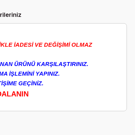
ileriniz
KLE İADESİ VE DEĞİŞİMİ OLMAZ
NAN ÜRÜNÜ KARŞILAŞTIRINIZ.
A İŞLEMİNİ YAPINIZ.
ŞİME GEÇİNİZ.
DALANIN
a iletebilirsiniz.