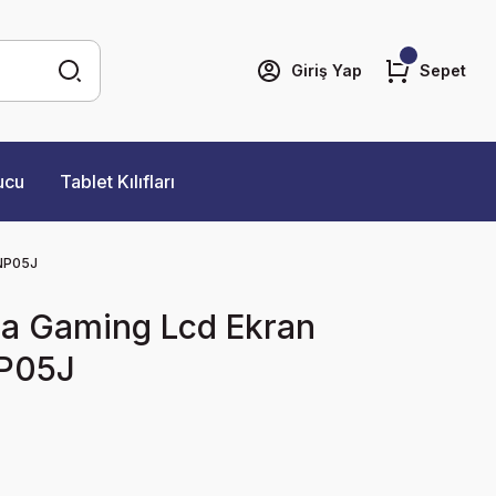
Giriş Yap
Sepet
ucu
Tablet Kılıfları
 NP05J
a Gaming Lcd Ekran
P05J