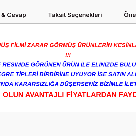
 & Cevap
Taksit Seçenekleri
Öner
ÜŞ FİLMİ ZARAR GÖRMÜŞ ÜRÜNLERİN KESİNLİ
!!!
RESİMDE GÖRÜNEN ÜRÜN İLE ELİNİZDE BULU
RE TİPLERİ BİRBİRİNE UYUYOR İSE SATIN ALM
DA KARARSIZLIĞA DÜŞERSENİZ BİZİMLE İLETİ
Z OLUN AVANTAJLI FİYATLARDAN FAY
onularda yetersiz gördüğünüz noktaları öneri formunu kullanarak tarafımız
Ürün hakkında henüz soru sorulmamış.
Bu ürüne ilk yorumu siz yapın!