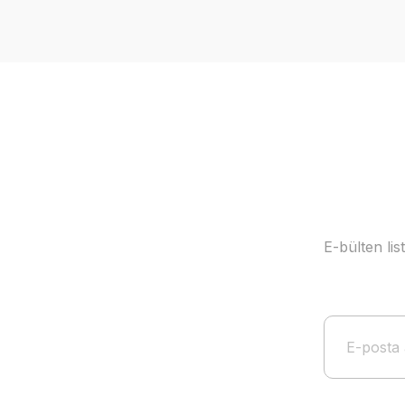
Ürün resmi kalitesiz, bozuk veya görüntülenemiyor.
Ürün açıklamasında eksik bilgiler bulunuyor.
Ürün bilgilerinde hatalar bulunuyor.
Ürün fiyatı diğer sitelerden daha pahalı.
Bu ürüne benzer farklı alternatifler olmalı.
E-bülten li