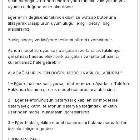
Satın alacağınız ürünün telefon yada tabletiniz ile yüzde yüz
uyumlu olduğuna emin olmalısınız.
Eğer emin değilseniz teknik ekibimize watsap butonuna
tıklayarak ulaşıp ürün uyumluluğu ile ilgili detaylı bilgi
alabilirsiniz.
Yanlış sipariş verildiğinde teslimat süreci uzamaktadır.
Ayrıca model ile uyumsuz parçaların zorlanarak takılmaya
çalışılması hassas elektronik parçaları ve hatta cihazınızı
kullanılamaz hale getirebilir.
ALACAĞIM ÜRÜN İÇİN DOĞRU MODELİ NASIL BULABİLİRİM ?
1 – Eğer cihazınız çalışıyorsa; telefonunuzun Ayarlar > Telefon
Hakkında kısmına girerek model numarasını alabilirsiniz
2 – Eğer telefonunuzun bataryası çıkabilen bir model ise
bataryayı çıkarın, telefonun batarya yatağındaki etiketin
üzerinden model numarasını görebilirsiniz.
3 – Eğer hiçbir şekilde model numarasını bulamazsanız lütfen
bizimle iletişime geçiniz.
ÜRÜN TESLİMATI