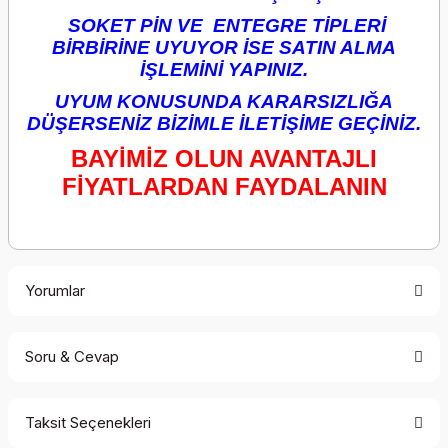
SOKET PİN VE ENTEGRE TİPLERİ
BİRBİRİNE UYUYOR İSE SATIN ALMA
İŞLEMİNİ YAPINIZ.
UYUM KONUSUNDA KARARSIZLIĞA
DÜŞERSENİZ BİZİMLE İLETİŞİME GEÇİNİZ.
BAYİMİZ OLUN AVANTAJLI
FİYATLARDAN FAYDALANIN
Yorumlar
Soru & Cevap
Bu ürüne ilk yorumu siz yapın!
Taksit Seçenekleri
Yorum Yaz
Ürün hakkında henüz soru sorulmamış.