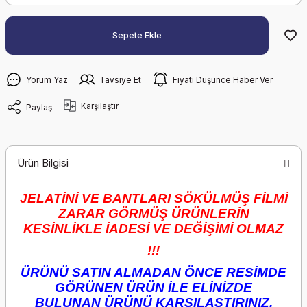
Sepete Ekle
Yorum Yaz
Tavsiye Et
Fiyatı Düşünce Haber Ver
Karşılaştır
Paylaş
Ürün Bilgisi
JELATİNİ VE BANTLARI SÖKÜLMÜŞ FİLMİ
ZARAR GÖRMÜŞ ÜRÜNLERİN
KESİNLİKLE İADESİ VE DEĞİŞİMİ OLMAZ
!!!
ÜRÜNÜ SATIN ALMADAN ÖNCE RESİMDE
GÖRÜNEN ÜRÜN İLE ELİNİZDE
BULUNAN ÜRÜNÜ KARŞILAŞTIRINIZ.