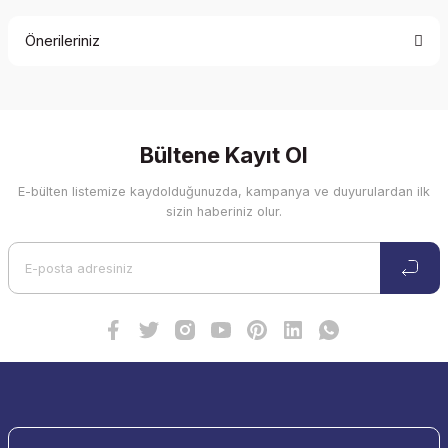
Önerileriniz
Soru Sor
Bu ürünün fiyat bilgisi, resim, ürün açıklamalarında ve diğer
konularda yetersiz gördüğünüz noktaları öneri formunu
kullanarak tarafımıza iletebilirsiniz.
Görüş ve önerileriniz için teşekkür ederiz.
Bültene Kayıt Ol
E-bülten listemize kaydolduğunuzda, kampanya ve duyurulardan ilk
Ürün resmi kalitesiz, bozuk veya görüntülenemiyor.
sizin haberiniz olur.
Ürün açıklamasında eksik bilgiler bulunuyor.
Ürün bilgilerinde hatalar bulunuyor.
Ürün fiyatı diğer sitelerden daha pahalı.
Bu ürüne benzer farklı alternatifler olmalı.
Gönder