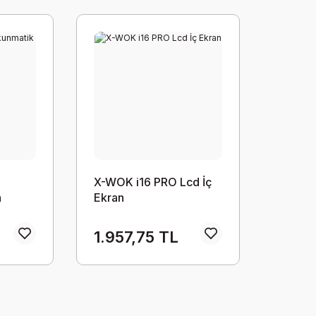
X-WOK i16 PRO Lcd İç
h
Ekran
1.957,75 TL