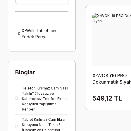
X-Wok Tablet İçin
Yedek Parça
Bloglar
X-WOK i16 PRO
Dokunmatik Siya
Telefon Kırılmaz Cam Nasıl
Takılır? (Tozsuz ve
549,12 TL
Kabarcıksız Telefon Ekran
Koruyucu Yapıştırma
Rehberi)
Tablet Kırılmaz Cam Ekran
Koruyucu Nasıl Takılır?
(Hatasız ve Baloncuğu