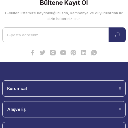
Bültene Kayıt Ol
E-bülten listemize kaydolduğunuzda, kampanya ve duyurulardan ilk
sizin haberiniz olur.
Kurumsal
Alışveriş