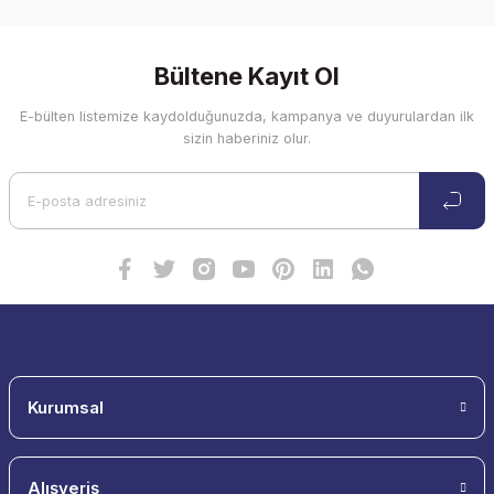
Bültene Kayıt Ol
E-bülten listemize kaydolduğunuzda, kampanya ve duyurulardan ilk
sizin haberiniz olur.
Kurumsal
Alışveriş