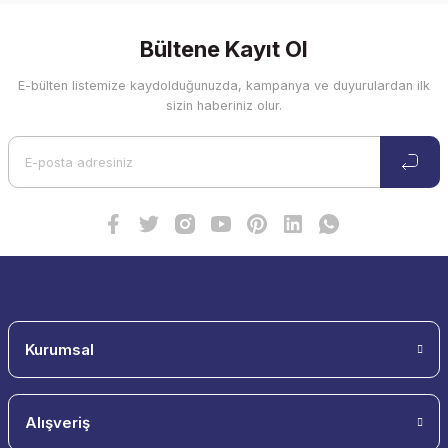
Bültene Kayıt Ol
E-bülten listemize kaydolduğunuzda, kampanya ve duyurulardan ilk
sizin haberiniz olur.
Kurumsal
Alışveriş