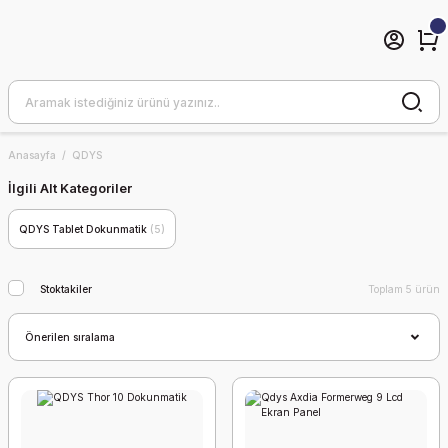
Anasayfa
QDYS
İlgili Alt Kategoriler
QDYS Tablet Dokunmatik
(5)
Stoktakiler
Toplam 5 ürün