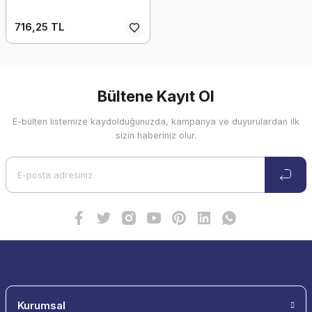
716,25 TL
Bültene Kayıt Ol
E-bülten listemize kaydolduğunuzda, kampanya ve duyurulardan ilk
sizin haberiniz olur.
Kurumsal