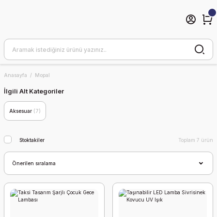
Anasayfa
Mopal
İlgili Alt Kategoriler
Aksesuar
(7)
Stoktakiler
Toplam 7 ürün