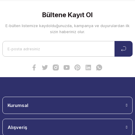
Bültene Kayıt Ol
E-bülten listemize kaydolduğunuzda, kampanya ve duyurulardan ilk
sizin haberiniz olur.
Kurumsal
Alışveriş