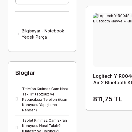
Bilgisayar - Notebook
Yedek Parça
Bloglar
Logitech Y-R004
Air 2 Bluetooth K
+ Kılıf
Telefon Kırılmaz Cam Nasıl
Takılır? (Tozsuz ve
811,75 TL
Kabarcıksız Telefon Ekran
Koruyucu Yapıştırma
Rehberi)
Tablet Kırılmaz Cam Ekran
Koruyucu Nasıl Takılır?
(Hatasız ve Baloncuğu