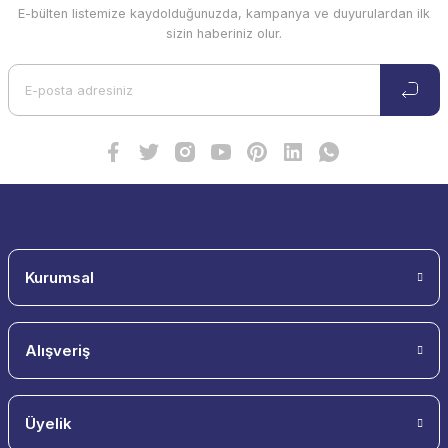
E-bülten listemize kaydolduğunuzda, kampanya ve duyurulardan ilk
sizin haberiniz olur.
Kurumsal
Alışveriş
Üyelik