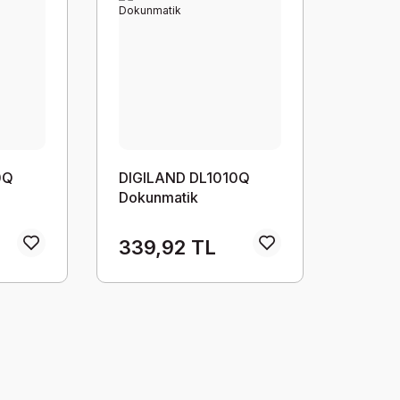
0Q
DIGILAND DL1010Q
a
Dokunmatik
339,92 TL