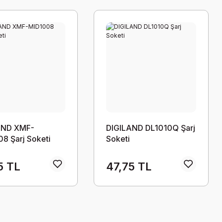
AND XMF-
DIGILAND DL1010Q Şarj
8 Şarj Soketi
Soketi
5 TL
47,75 TL