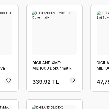
DIGILAND XMF-
DIGIL
rya
MID1008 Dokunmatik
MID100
339,92 TL
47,7