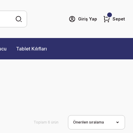
Giriş Yap
Sepet
ucu
Tablet Kılıfları
Toplam 6 ürün