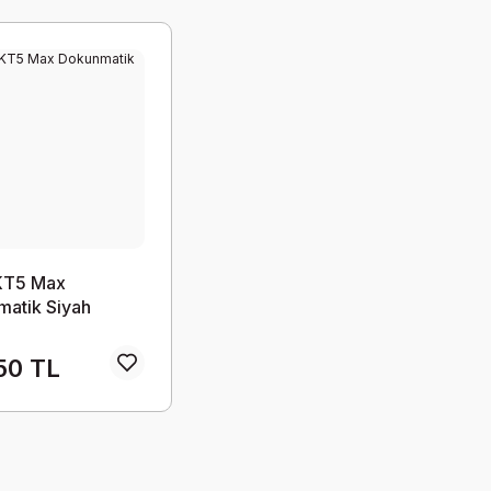
KT5 Max
atik Siyah
50 TL