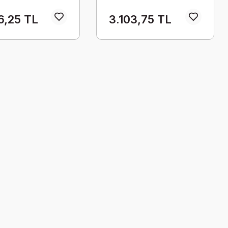
Dokunmatik Takım
6,25 TL
3.103,75 TL