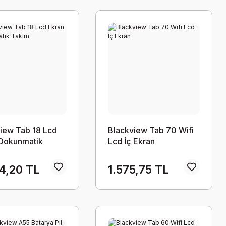
iew Tab 18 Lcd
Blackview Tab 70 Wifi
 Dokunmatik
Lcd İç Ekran
4,20 TL
1.575,75 TL