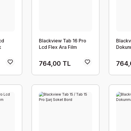
cd
Blackview Tab 16 Pro
Blackv
k
Lcd Flex Ara Film
Dokun
764,00 TL
764,