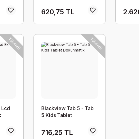
Takım
620,75 TL
2.62
Tükendi
Tükendi
 Lcd
Blackview Tab 5 - Tab
k
5 Kids Tablet
Dokunmatik
L
716,25 TL