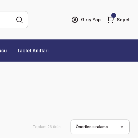
Giriş Yap
Sepet
ucu
Tablet Kılıfları
Toplam 26 ürün