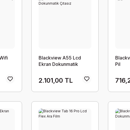
Wifi
Blackview A55 Lcd
Blackv
Ekran Dokunmatik
Pil
Çıtasız
2.101,00 TL
716,