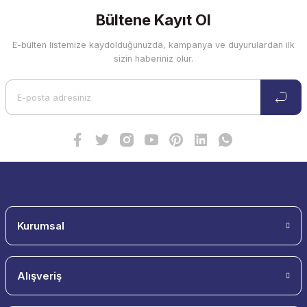
Bültene Kayıt Ol
E-bülten listemize kaydolduğunuzda, kampanya ve duyurulardan ilk
sizin haberiniz olur.
Kurumsal
Alışveriş