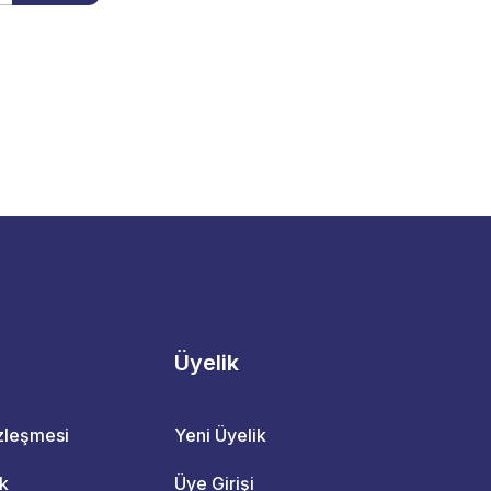
Üyelik
özleşmesi
Yeni Üyelik
ik
Üye Girişi