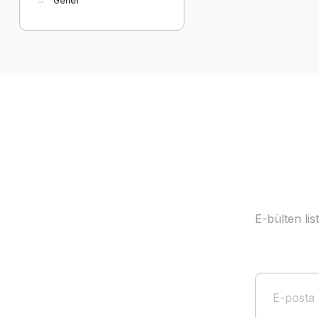
Genel
E-bülten li