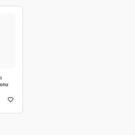
ı
yonu