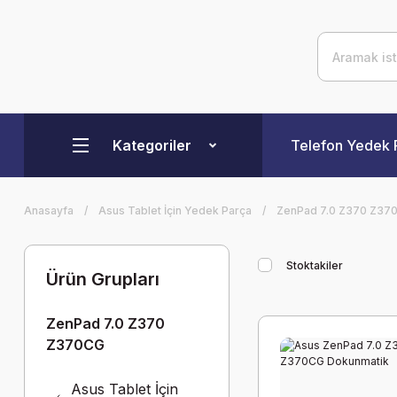
Kategoriler
Telefon Yedek 
Anasayfa
Asus Tablet İçin Yedek Parça
ZenPad 7.0 Z370 Z37
Stoktakiler
Ürün Grupları
ZenPad 7.0 Z370
Z370CG
Asus Tablet İçin