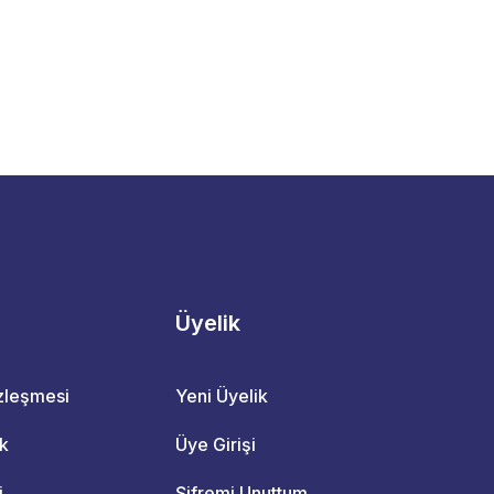
Üyelik
özleşmesi
Yeni Üyelik
ik
Üye Girişi
i
Şifremi Unuttum